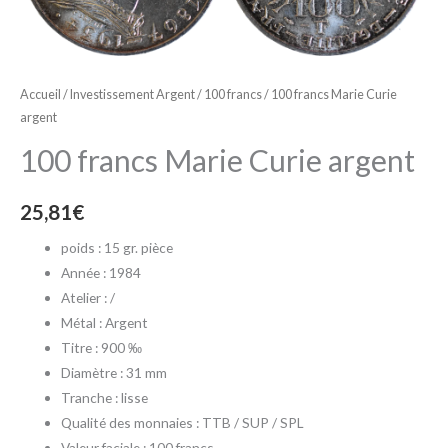
argent
Accueil
/
Investissement Argent
/
100 francs
/ 100 francs Marie Curie
argent
100 francs Marie Curie argent
25,81
€
poids : 15 gr. pièce
Année : 1984
Atelier : /
Métal : Argent
Titre : 900 ‰
Diamètre : 31 mm
Tranche : lisse
Qualité des monnaies : TTB / SUP / SPL
Valeur faciale : 100 francs