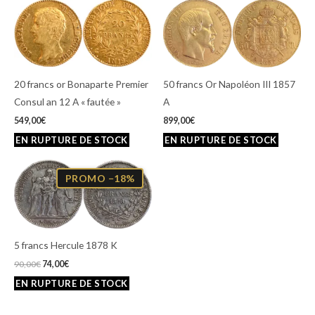
20 francs or Bonaparte Premier
50 francs Or Napoléon III 1857
Consul an 12 A « fautée »
A
549,00
€
899,00
€
Le
Le
prix
prix
PROMO −18%
initial
actuel
était :
est :
90,00€.
74,00€.
5 francs Hercule 1878 K
90,00
€
74,00
€