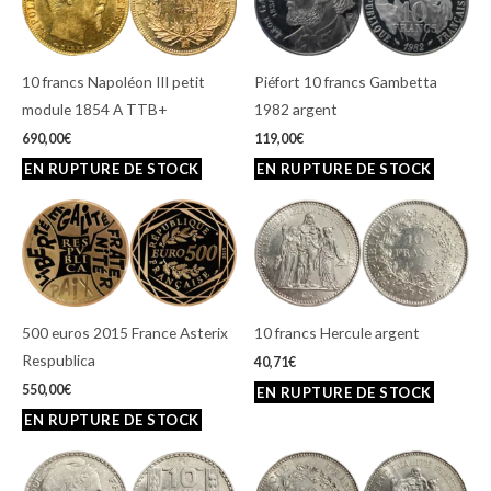
10 francs Napoléon III petit
Piéfort 10 francs Gambetta
module 1854 A TTB+
1982 argent
690,00
€
119,00
€
500 euros 2015 France Asterix
10 francs Hercule argent
Respublica
40,71
€
550,00
€